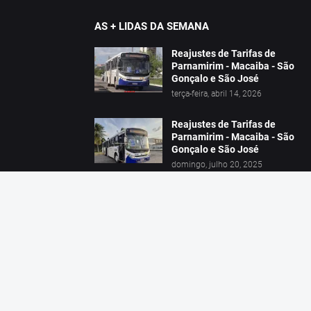
AS + LIDAS DA SEMANA
Reajustes de Tarifas de
Parnamirim - Macaiba - São
Gonçalo e São José
terça-feira, abril 14, 2026
Reajustes de Tarifas de
Parnamirim - Macaiba - São
Gonçalo e São José
domingo, julho 20, 2025
Feliz Dia do Motorista e do
Busólogo (25/07)
sábado, julho 25, 2026
Copyright © 2026 RN Bus.
Reprodução de imagem e conteúdo autorizado desd