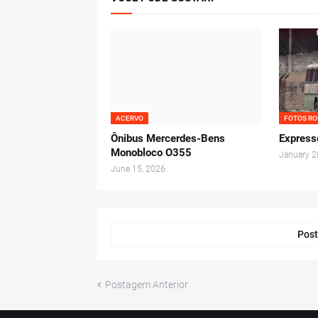
ACERVO
FOTOS RO
Ônibus Mercerdes-Bens
Express
Monobloco O355
January 2
June 15, 2026
Post
Postagem Anterior