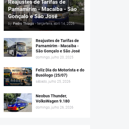
Reajustes de Tarifas de
Parnamirim - Macaiba - São
Gonçalo e São José
by
Pedro Thiago
-
terça-feira, abril 14, 2026
Reajustes de Tarifas de
Parnamirim - Macaiba -
São Gonçalo e São José
domingo, julho 20, 2025
Feliz Dia do Motorista e do
Busólogo (25/07)
sábado, julho 25, 2026
Neobus Thunder,
VolksWagen 9.180
domingo, julho 26, 2026