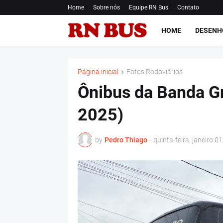
Home
Sobre nós
Equipe RN Bus
Contato
HOME
DESENH
Página inicial
Fotos Rodoviários
Ônibus da Banda Gr
2025)
by
Pedro Thiago
-
quinta-feira, janeiro 0