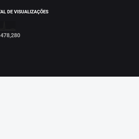
AL DE VISUALIZAÇÕES
478,280
e
Sobre nós
Equipe RN Bus
Fale Conosco