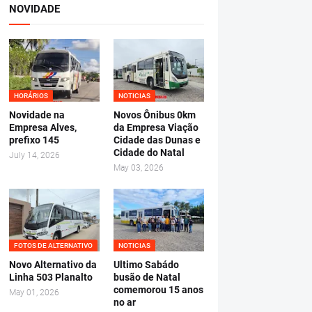
NOVIDADE
HORÁRIOS
NOTICIAS
Novidade na
Novos Ônibus 0km
Empresa Alves,
da Empresa Viação
prefixo 145
Cidade das Dunas e
Cidade do Natal
July 14, 2026
May 03, 2026
FOTOS DE ALTERNATIVO
NOTICIAS
Novo Alternativo da
Ultimo Sabádo
Linha 503 Planalto
busão de Natal
comemorou 15 anos
May 01, 2026
no ar