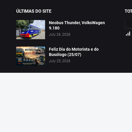
ÚLTIMAS DO SITE
TOT
Neobus Thunder, VolksWagen
9.180
July 26, 2026
Feliz Dia do Motorista e do
Busólogo (25/07)
July 25, 2026
MarcosTur Transportes, Prefixo
0330
July 17, 2026
Hom
e que se mantenha os créditos ao site.