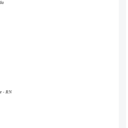
da
e - RN