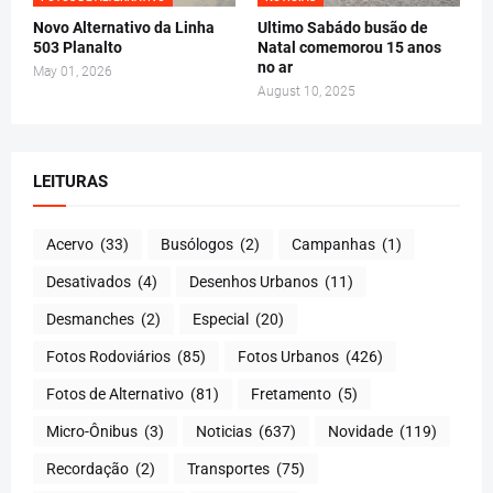
Novo Alternativo da Linha
Ultimo Sabádo busão de
503 Planalto
Natal comemorou 15 anos
no ar
May 01, 2026
August 10, 2025
LEITURAS
Acervo
(33)
Busólogos
(2)
Campanhas
(1)
Desativados
(4)
Desenhos Urbanos
(11)
Desmanches
(2)
Especial
(20)
Fotos Rodoviários
(85)
Fotos Urbanos
(426)
Fotos de Alternativo
(81)
Fretamento
(5)
Micro-Ônibus
(3)
Noticias
(637)
Novidade
(119)
Recordação
(2)
Transportes
(75)