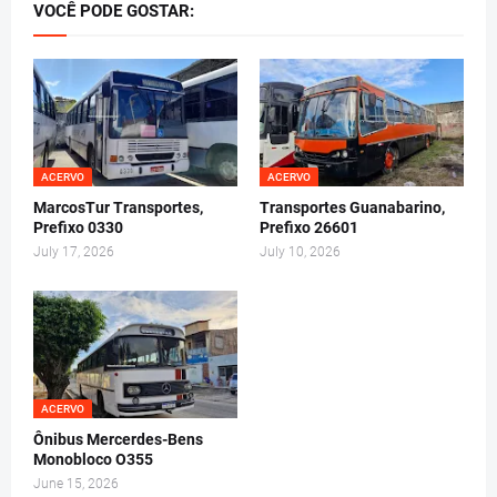
VOCÊ PODE GOSTAR:
ACERVO
ACERVO
MarcosTur Transportes,
Transportes Guanabarino,
Prefixo 0330
Prefixo 26601
July 17, 2026
July 10, 2026
ACERVO
Ônibus Mercerdes-Bens
Monobloco O355
June 15, 2026