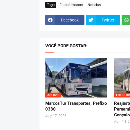
Tags
Fotos Urbanos
Noticias
Facebook
Twitter
VOCÊ PODE GOSTAR:
ACERVO
FOTOS U
MarcosTur Transportes, Prefixo
Reajuste
0330
Parnami
Gonçalo
July 17, 2026
April 14, 