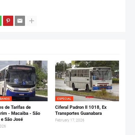
RBANOS
ESPECIAL
s de Tarifas de
Ciferal Padron II 1018, Ex
rim - Macaiba - São
Transportes Guanabara
 e São José
February 17, 2026
2026