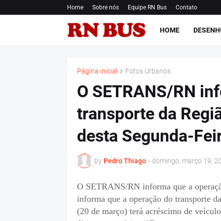
Home
Sobre nós
Equipe RN Bus
Contato
HOME
DESENH
Página inicial
Fotos Urbanos
O SETRANS/RN inf
transporte da Regi
desta Segunda-Feir
by
Pedro Thiago
-
domingo, março 19, 2
O SETRANS/RN informa que a operação 
informa que a operação do transporte da
(20 de março) terá acréscimo de veículo