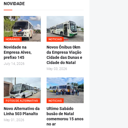
NOVIDADE
HORÁRIOS
NOTICIAS
Novidade na
Novos Ônibus 0km
Empresa Alves,
da Empresa Viação
prefixo 145
Cidade das Dunas e
Cidade do Natal
July 14, 2026
May 03, 2026
FOTOS DE ALTERNATIVO
NOTICIAS
Novo Alternativo da
Ultimo Sabádo
Linha 503 Planalto
busão de Natal
comemorou 15 anos
May 01, 2026
no ar