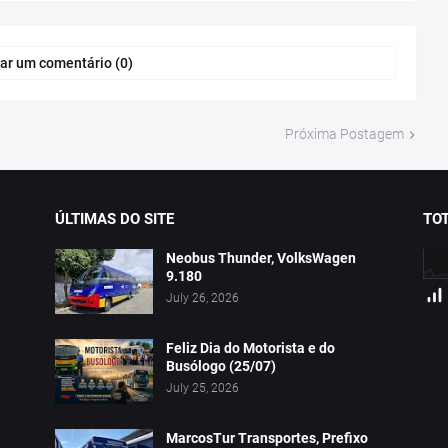
ar um comentário (0)
Próxima Postagem
ÚLTIMAS DO SITE
TOT
Neobus Thunder, VolksWagen
9.180
July 26, 2026
Feliz Dia do Motorista e do
Busólogo (25/07)
July 25, 2026
MarcosTur Transportes, Prefixo