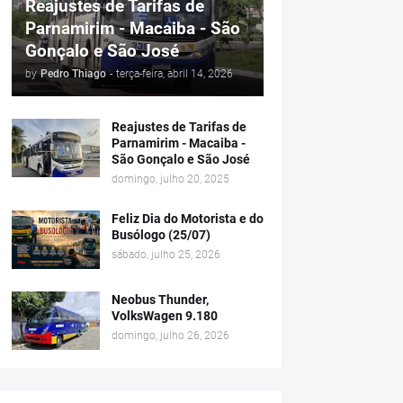
Reajustes de Tarifas de
Parnamirim - Macaiba - São
Gonçalo e São José
by
Pedro Thiago
-
terça-feira, abril 14, 2026
Reajustes de Tarifas de
Parnamirim - Macaiba -
São Gonçalo e São José
domingo, julho 20, 2025
Feliz Dia do Motorista e do
Busólogo (25/07)
sábado, julho 25, 2026
Neobus Thunder,
VolksWagen 9.180
domingo, julho 26, 2026