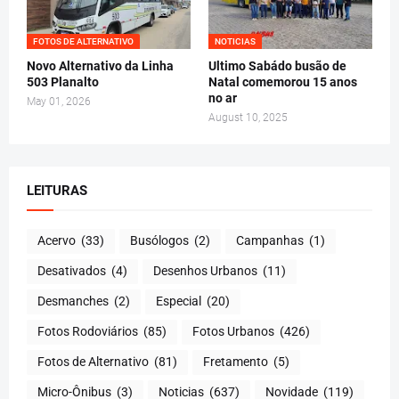
FOTOS DE ALTERNATIVO
NOTICIAS
Novo Alternativo da Linha
Ultimo Sabádo busão de
503 Planalto
Natal comemorou 15 anos
no ar
May 01, 2026
August 10, 2025
LEITURAS
Acervo
(33)
Busólogos
(2)
Campanhas
(1)
Desativados
(4)
Desenhos Urbanos
(11)
Desmanches
(2)
Especial
(20)
Fotos Rodoviários
(85)
Fotos Urbanos
(426)
Fotos de Alternativo
(81)
Fretamento
(5)
Micro-Ônibus
(3)
Noticias
(637)
Novidade
(119)