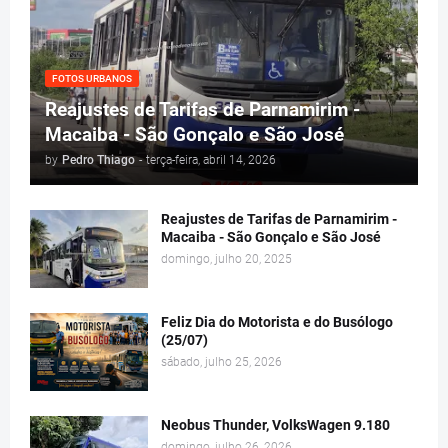
FOTOS URBANOS
Reajustes de Tarifas de Parnamirim -
Macaiba - São Gonçalo e São José
by
Pedro Thiago
-
terça-feira, abril 14, 2026
Reajustes de Tarifas de Parnamirim -
Macaiba - São Gonçalo e São José
domingo, julho 20, 2025
Feliz Dia do Motorista e do Busólogo
(25/07)
sábado, julho 25, 2026
Neobus Thunder, VolksWagen 9.180
domingo, julho 26, 2026