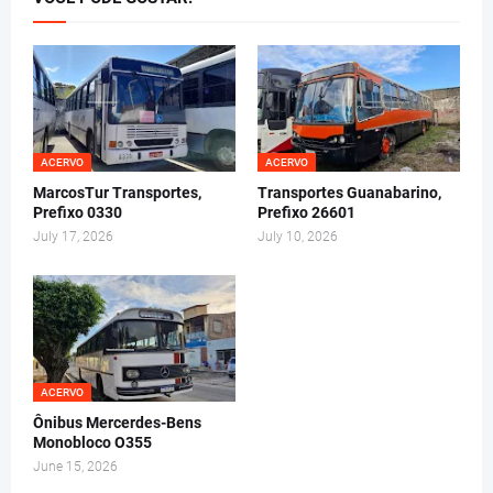
ACERVO
ACERVO
MarcosTur Transportes,
Transportes Guanabarino,
Prefixo 0330
Prefixo 26601
July 17, 2026
July 10, 2026
ACERVO
Ônibus Mercerdes-Bens
Monobloco O355
June 15, 2026