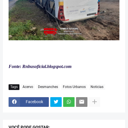
Fonte:
Rnbusoficial.blogspot.com
Tags
Acervo
Desmanches
Fotos Urbanos
Noticias
Facebook
VOCÊ PODE GOSTAR: