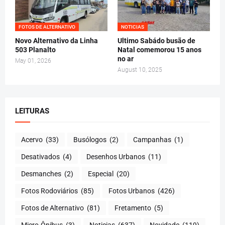
FOTOS DE ALTERNATIVO
NOTICIAS
Novo Alternativo da Linha
Ultimo Sabádo busão de
503 Planalto
Natal comemorou 15 anos
no ar
May 01, 2026
August 10, 2025
LEITURAS
Acervo
(33)
Busólogos
(2)
Campanhas
(1)
Desativados
(4)
Desenhos Urbanos
(11)
Desmanches
(2)
Especial
(20)
Fotos Rodoviários
(85)
Fotos Urbanos
(426)
Fotos de Alternativo
(81)
Fretamento
(5)
Micro-Ônibus
(3)
Noticias
(637)
Novidade
(119)