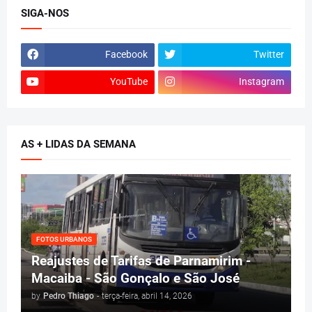
SIGA-NOS
Facebook
Twitter
YouTube
Instagram
AS + LIDAS DA SEMANA
FOTOS URBANOS
Reajustes de Tarifas de Parnamirim -
Macaiba - São Gonçalo e São José
by
Pedro Thiago
-
terça-feira, abril 14, 2026