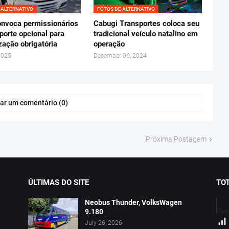
 ALTERNATIVO
FOTOS DE ALTERNATIVO
nvoca permissionários
Cabugi Transportes coloca seu
porte opcional para
tradicional veículo natalino em
zação obrigatória
operação
2025
December 06, 2024
ar um comentário (0)
Próxima Postagem
ÚLTIMAS DO SITE
TOT
Neobus Thunder, VolksWagen
9.180
July 26, 2026