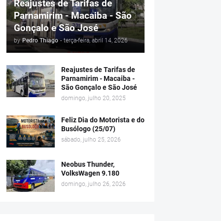
Reajustes de Tarifas de
Parnamirim - Macaiba - São
Gonçalo e São José
by
Pedro Thiago
-
terça-feira, abril 14, 2026
Reajustes de Tarifas de
Parnamirim - Macaiba -
São Gonçalo e São José
domingo, julho 20, 2025
Feliz Dia do Motorista e do
Busólogo (25/07)
sábado, julho 25, 2026
Neobus Thunder,
VolksWagen 9.180
domingo, julho 26, 2026