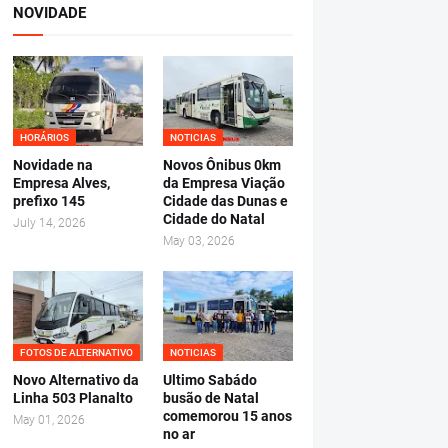
NOVIDADE
HORÁRIOS
NOTICIAS
Novidade na
Novos Ônibus 0km
Empresa Alves,
da Empresa Viação
prefixo 145
Cidade das Dunas e
Cidade do Natal
July 14, 2026
May 03, 2026
FOTOS DE ALTERNATIVO
NOTICIAS
Novo Alternativo da
Ultimo Sabádo
Linha 503 Planalto
busão de Natal
comemorou 15 anos
May 01, 2026
no ar