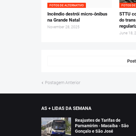
FOTOS DE ALTERNATIVO
FOTOS DE
Incêndio destrói micro-ônibus
STTU co
na Grande Natal
do trans
regulari
November 28, 2025
June 18, 
Post
Postagem Anterior
AS + LIDAS DA SEMANA
Reajustes de Tarifas de
Parnamirim - Macaiba - São
Gonçalo e São José