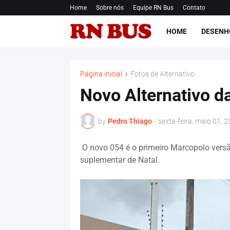
Home
Sobre nós
Equipe RN Bus
Contato
HOME
DESENH
Página inicial
Fotos de Alternativo
Novo Alternativo d
by
Pedro Thiago
-
sexta-feira, maio 01, 
O novo 054 é o primeiro Marcopolo vers
suplementar de Natal.