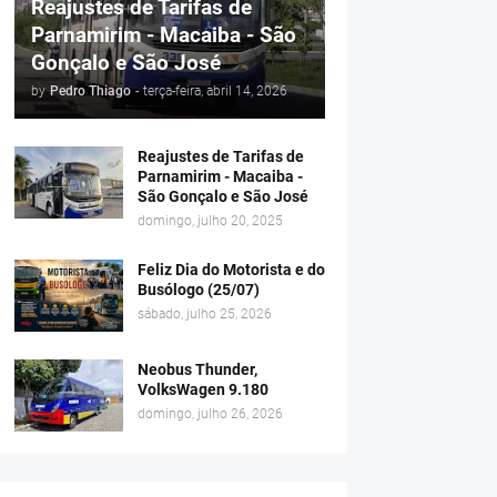
Reajustes de Tarifas de
Parnamirim - Macaiba - São
Gonçalo e São José
by
Pedro Thiago
-
terça-feira, abril 14, 2026
Reajustes de Tarifas de
Parnamirim - Macaiba -
São Gonçalo e São José
domingo, julho 20, 2025
Feliz Dia do Motorista e do
Busólogo (25/07)
sábado, julho 25, 2026
Neobus Thunder,
VolksWagen 9.180
domingo, julho 26, 2026