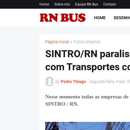
Home
Sobre nós
Equipe RN Bus
Contato
HOME
DESENH
Página inicial
Fotos Urbanos
SINTRO/RN paraliso
com Transportes co
by
Pedro Thiago
-
segunda-feira, maio 1
Nesse momento todas as empresas de ô
SINTRO / RN.