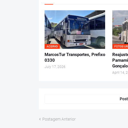
ACERVO
FOTOS U
MarcosTur Transportes, Prefixo
Reajuste
0330
Parnami
Gonçalo
July 17, 2026
April 14, 
Post
Postagem Anterior