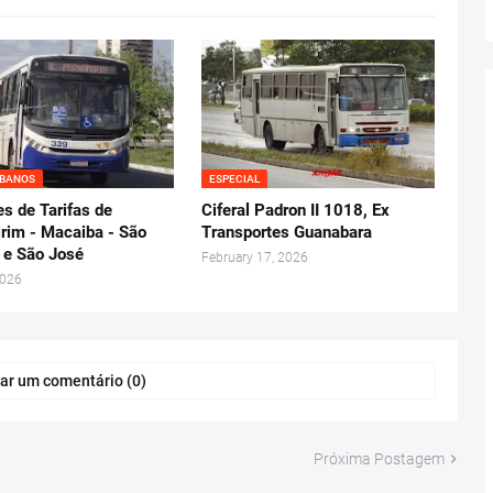
RBANOS
ESPECIAL
s de Tarifas de
Ciferal Padron II 1018, Ex
rim - Macaiba - São
Transportes Guanabara
 e São José
February 17, 2026
2026
ar um comentário (0)
Próxima Postagem