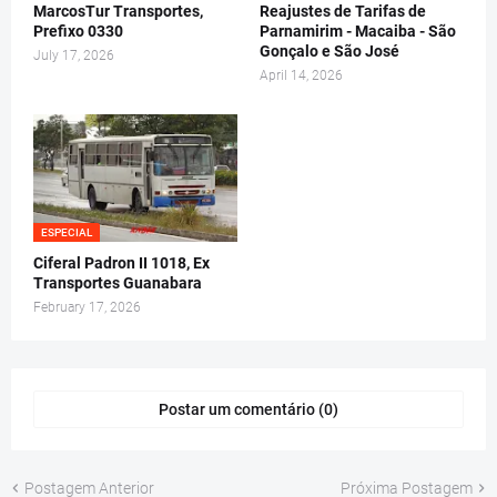
MarcosTur Transportes,
Reajustes de Tarifas de
Prefixo 0330
Parnamirim - Macaiba - São
Gonçalo e São José
July 17, 2026
April 14, 2026
ESPECIAL
Ciferal Padron II 1018, Ex
Transportes Guanabara
February 17, 2026
Postar um comentário (0)
Postagem Anterior
Próxima Postagem