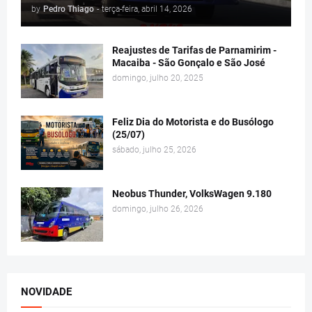
by
Pedro Thiago
-
terça-feira, abril 14, 2026
Reajustes de Tarifas de Parnamirim -
Macaiba - São Gonçalo e São José
domingo, julho 20, 2025
Feliz Dia do Motorista e do Busólogo
(25/07)
sábado, julho 25, 2026
Neobus Thunder, VolksWagen 9.180
domingo, julho 26, 2026
NOVIDADE